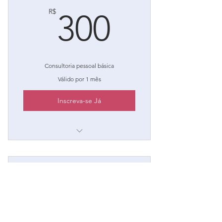
300R$
R$
300
Consultoria pessoal básica
Válido por 1 mês
Inscreva-se Já
Sou um benefício
Sou um benefício
Finança especializad
Sou um benefício
750R$
R$
750