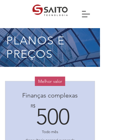
PLANOS E
PREÇOS
Melhor valor
Finanças complexas
500R$
R$
500
Todo mês